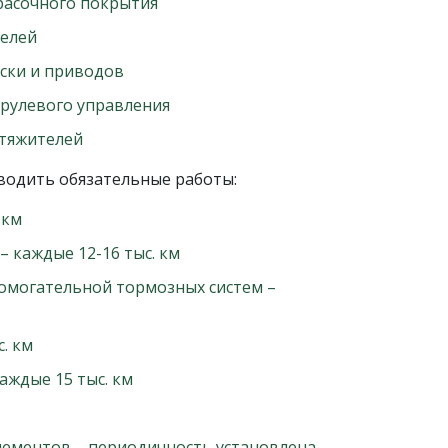
красочного покрытия
телей
ски и приводов
 рулевого управления
атяжителей
водить обязательные работы:
 км
– каждые 12-16 тыс. км
помогательной тормозных систем –
. км
аждые 15 тыс. км
лементов – периодичность установлена