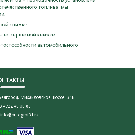
отечественного топлива, мы
и.
сной книжке
асно сервисной книжке
отоспособности автомобильного
ОНТАКТЫ
Белгород, Михайловское шоссе, 34Б
8 4722 40 00 88
info@autograf31.ru