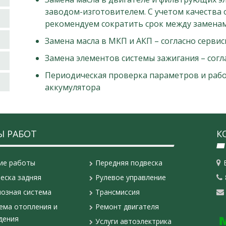
заводом-изготовителем. С учетом качества 
рекомендуем сократить срок между заменам
Замена масла в МКП и АКП – согласно серви
Замена элементов системы зажигания – согл
Периодическая проверка параметров и раб
аккумулятора
Ы РАБОТ
К
ие работы
Передняя подвеска
еска задняя
Рулевое управление
озная система
Трансмиссия
ема отопления и
Ремонт двигателя
дения
Услуги автоэлектрика